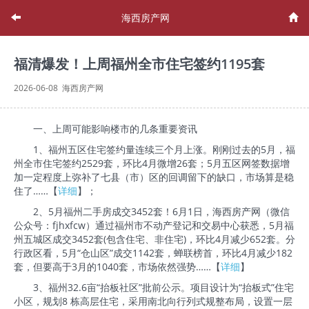
海西房产网
福清爆发！上周福州全市住宅签约1195套
2026-06-08 海西房产网
一、上周可能影响楼市的几条重要资讯
1、福州五区住宅签约量连续三个月上涨。刚刚过去的5月，福
州全市住宅签约2529套，环比4月微增26套；5月五区网签数据增
加一定程度上弥补了七县（市）区的回调留下的缺口，市场算是稳
住了……【
详细
】；
2、5月福州二手房成交3452套！6月1日，海西房产网（微信
公众号：fjhxfcw）通过福州市不动产登记和交易中心获悉，5月福
州五城区成交3452套(包含住宅、非住宅)，环比4月减少652套。分
行政区看，5月“仓山区”成交1142套，蝉联榜首，环比4月减少182
套，但要高于3月的1040套，市场依然强势……【
详细
】
3、福州32.6亩“抬板社区”批前公示。项目设计为“抬板式”住宅
小区，规划8 栋高层住宅，采用南北向行列式规整布局，设置一层