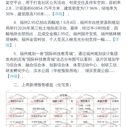
架空平台，用于打造社区公共活动、邻里交往及停车空间，容积率
2.8，计容面积60854.75平方米，建筑密度为17.96%，绿地率为
30%，建筑限高100米……【
详细
】；
4、福州2.95亿拍出四幅地！6月4日，福州市自然资源和规划
局举行2026年第三轮土地拍卖活动。最终，经过半小时拍卖，四
幅地块全部拍出，总成交金额2.95亿。福州园开安筑、福州铭林钢
塔钢构、福州金雷科技、个人竞买人柳克光分别竞得一幅……【
详
细
】；
5、福州规划一座“国际科技教育城”。通过福州规划设计集团
发布的滨海“国际科技教育城”业态分布图可以看到，该片区规划学
习综合体、融合综合体、创新综合体、体育活动中心、创研工坊、
研发孵化中心、滨水公园（学校预留用地）、湖滨景观公园……
【
详细
】。
二、上周新增预售楼盘（住宅类）