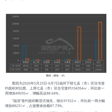
图四为2026年5月25日-6月7日福州下辖七县（市）区住宅签
约面积对比图。上周七县（市）区住宅签约104354㎡，环比前一
周增加49035㎡，增幅高达88.64%。
“福清”签约面积断层式领先，报出91552㎡，环比前一周大幅
增加88231㎡，占据整体份额87.73%。