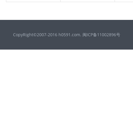
CopyRight©2007-2016 h0591.com. 闽ICP备11002896号