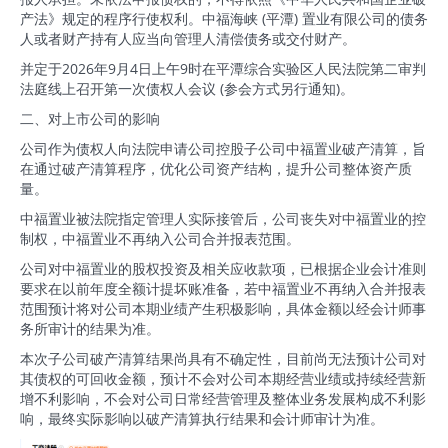
产法》规定的程序行使权利。中福海峡 (平潭) 置业有限公司的债务
人或者财产持有人应当向管理人清偿债务或交付财产。
并定于2026年9月4日上午9时在平潭综合实验区人民法院第二审判
法庭线上召开第一次债权人会议 (参会方式另行通知)。
二、对上市公司的影响
公司作为债权人向法院申请公司控股子公司中福置业破产清算，旨
在通过破产清算程序，优化公司资产结构，提升公司整体资产质
量。
中福置业被法院指定管理人实际接管后，公司丧失对中福置业的控
制权，中福置业不再纳入公司合并报表范围。
公司对中福置业的股权投资及相关应收款项，已根据企业会计准则
要求在以前年度全额计提坏账准备，若中福置业不再纳入合并报表
范围预计将对公司本期业绩产生积极影响，具体金额以经会计师事
务所审计的结果为准。
本次子公司破产清算结果尚具有不确定性，目前尚无法预计公司对
其债权的可回收金额，预计不会对公司本期经营业绩或持续经营新
增不利影响，不会对公司日常经营管理及整体业务发展构成不利影
响，最终实际影响以破产清算执行结果和会计师审计为准。