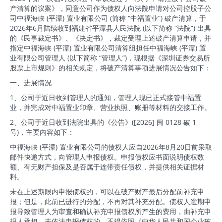
产清算的议案》，同意公司作为债权人向法院申请对公司控股子公
司中福海峡 (平潭) 置业有限公司 (简称 “中福置业”) 破产清算，于
2026年6月陆续收到福建省平潭县人民法院 (以下简称 “法院”) 出具
的《民事裁定书》、《决定书》，裁定受理上述破产清算申请，并
指定中福海峡 (平潭) 置业有限公司清算组担任中福海峡 (平潭) 置
业有限公司管理人 (以下简称 “管理人”)，现根据《深圳证券交易所
股票上市规则》的相关规定，将破产清算事项进展情况公告如下：
一、进展情况
1、公司于近日收到管理人的通知，管理人现已正式接管中福置
业，并完成对中福置业印章、营业执照、账册等材料的交接工作。
2、公司于近日收到法院出具的《公告》([2026] 闽 0128 破 1
号)，主要内容如下：
中福海峡 (平潭) 置业有限公司的债权人应自2026年8月20日前采取
邮件快递方式，向管理人申报债权。申报债权应书面说明债权数
额、有无财产担保及是否属于连带责任债权，并提供相关证据材
料。
未在上述期限内申报债权的，可以在破产财产最后分配前补充申
报；但是，此前已进行的分配，不再对其补充分配。债权人逾期申
报导致管理人为审查和确认补充申报债权所产生的费用，由补充申
报人承担。未依法申报债权的，不得依照《中华人民共和国企业破