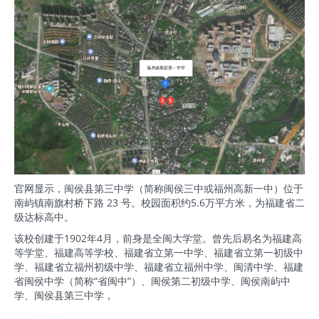
官网显示，闽侯县第三中学（简称‌闽侯三中‌或‌福州高新一中）位于
南屿镇南旗村桥下路 23 号。校园面积约5.6万平方米，为福建省二
级达标高中‌。‌‌
该校创建于1902年4月，前身是全闽大学堂。曾先后易名为福建高
等学堂、福建高等学校、福建省立第一中学、福建省立第一初级中
学、福建省立福州初级中学、福建省立福州中学、闽清中学、福建
省闽侯中学（简称“省闽中”）、闽侯第二初级中学、闽侯南屿中
学、闽侯县第三中学，