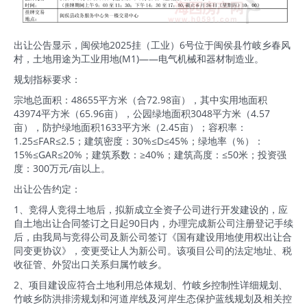
出让公告显示，闽侯地2025挂（工业）6号位于闽侯县竹岐乡春风
村，土地用途为工业用地(M1)——电气机械和器材制造业。
规划指标要求：
宗地总面积：48655平方米（合72.98亩），其中实用地面积
43974平方米（65.96亩），公园绿地面积3048平方米（4.57
亩），防护绿地面积1633平方米（2.45亩）；容积率：
1.25≤FAR≤2.5；建筑密度：30%≤D≤45%；绿地率（%）：
15%≤GAR≤20%；建筑系数：≥40%；建筑高度：≤50米；投资强
度：300万元/亩以上。
出让公告约定：
1、竞得人竞得土地后，拟新成立全资子公司进行开发建设的，应
自土地出让合同签订之日起90日内，办理完成新公司注册登记手续
后，由我局与竞得公司及新公司签订《国有建设用地使用权出让合
同变更协议》，变更受让人为新公司。该项目公司的法定地址、税
收征管、外贸出口关系归属竹岐乡。
2、项目建设应符合土地利用总体规划、竹岐乡控制性详细规划、
竹岐乡防洪排涝规划和河道岸线及河岸生态保护蓝线规划及相关控