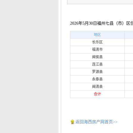
2026年5月30日福州七县（市）区住
地区
长乐区
福清市
闽侯县
连江县
罗源县
永泰县
闽清县
合计
返回海西房产网首页>>