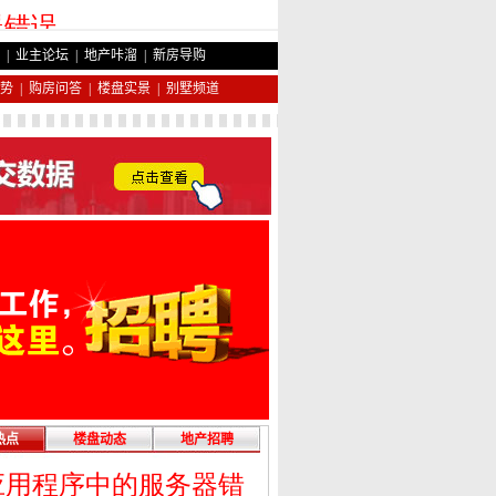
|
业主论坛
|
地产咔溜
|
新房导购
势
|
购房问答
|
楼盘实景
|
别墅频道
热点
楼盘动态
地产招聘