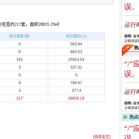
宅签约217套，面积28835.19㎡
成交套数(套)
成交面积(㎡)
5
563.94
热
6
863.53
191
25914.04
3
327.31
0
0
9
788.97
3
377.4
217
28835.19
热点
[阅读全文]