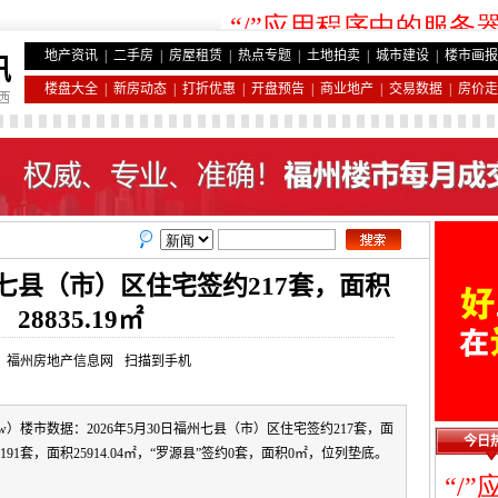
地产资讯
|
二手房
|
房屋租赁
|
热点专题
|
土地拍卖
|
城市建设
|
楼市画报
讯
楼盘大全
|
新房动态
|
打折优惠
|
开盘预告
|
商业地产
|
交易数据
|
房价走
福州七县（市）区住宅签约217套，面积
28835.19㎡
来源：福州房地产信息网
扫描到手机
cw）楼市数据：2026年5月30日福州七县（市）区住宅签约217套，面
今日
约191套，面积25914.04㎡，“罗源县”签约0套，面积0㎡，位列垫底。