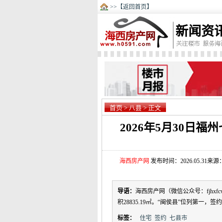
>>【返回首页】
新闻资
首页
>
八县
> 正文
2026年5月30日
海西房产网
发布时间：2026.05.31
导语：
海西房产网（微信公众号：fjhxf
积28835.19㎡。“闽侯县”位列第一，签
标签：
住宅
签约
七县市